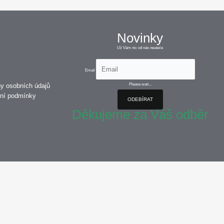
Novinky
Už Vám nic od nás neuteče
Email
y osobních údajů
Please wait...
ní podmínky
ODEBÍRAT
Děkujeme za Váš odběr
em používání našich stránek také sdílíme s našimi partnery v oblasti