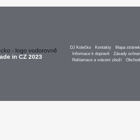
DJ Kolečko
Kontakty
Mapa stránek
Informace k dopravě
Zásady ochran
de in CZ 2023
Reklamace a vrácení zboží
Obchod
í funkcí sociálních médií a analýze naší návštěvnosti.
Informace o vaš