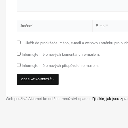
Jméno*
E-
mail*
Uložit do prohlížeče jméno, e-mail a webovou stránku pro bud
Informujte mě o nových komentářích e-mailem.
Informujte mě o nových příspěvcích e-mailem.
Web používá Akismet ke snížení množství spamu.
Zjistěte, jak jsou zp