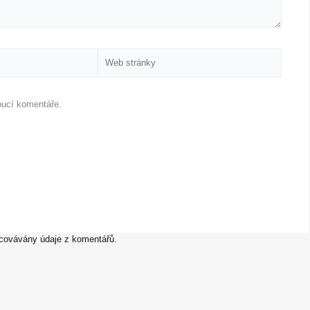
Web
stránky
oucí komentáře.
racovávány údaje z komentářů.