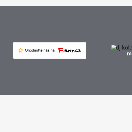
ma
Soubory cookie používáme k personalizaci obsahu a reklam, poskytován
sociálních médií, reklamy a analýzy.
View more
Cookies settings
Accept
Decline
Zásady ochrany osobních údajů a souborů cookie