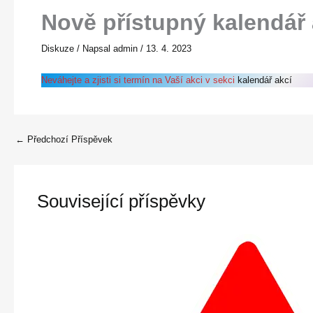
Nově přístupný kalendář 
Diskuze
/ Napsal
admin
/
13. 4. 2023
Neváhejte a zjisti si termín na Vaší akci v sekci
kalendář akcí
←
Předchozí Příspěvek
Související příspěvky