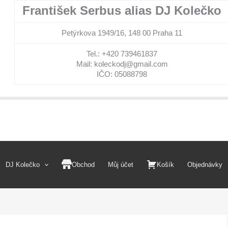
František Serbus alias DJ Kolečko
Petýrkova 1949/16, 148 00 Praha 11
Tel.: +420 739461837
Mail: koleckodj@gmail.com
IČO: 05088798
DJ Kolečko
Obchod
Můj účet
Košík
Objednávky