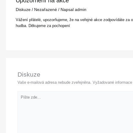
Upozornění na akce
Diskuze
/
Nezařazené
/ Napsal
admin
Vážení přátelé, upozorňujeme, že na veřejné akce zodpovídáte za 
hudba. Děkujeme za pochopení
Diskuze
Vaše e-mailová adresa nebude zveřejněna.
Vyžadované informace
Pište
zde…