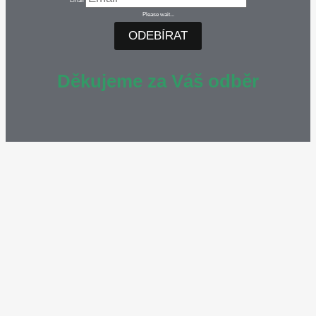
Email
Please wait...
ODEBÍRAT
Děkujeme za Váš odběr
Soubory cookie používáme k personalizaci obsahu a reklam,
poskytování funkcí sociálních médií a analýze naší návštěvnosti.
Informace o vašem používání našich stránek také sdílíme s našimi
partnery v oblasti sociálních médií, reklamy a analýzy.
View more
Cookies settings
Accept
Decline
Zásady ochrany osobních údajů a souborů cookie
Privacy & Cookies policy
Cookies list
Cookie name
Active
__wpdm_client