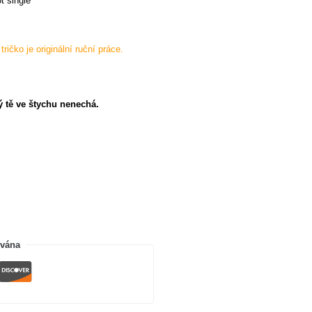
t single
ričko je originální ruční práce.
ý tě ve štychu nenechá.
ována