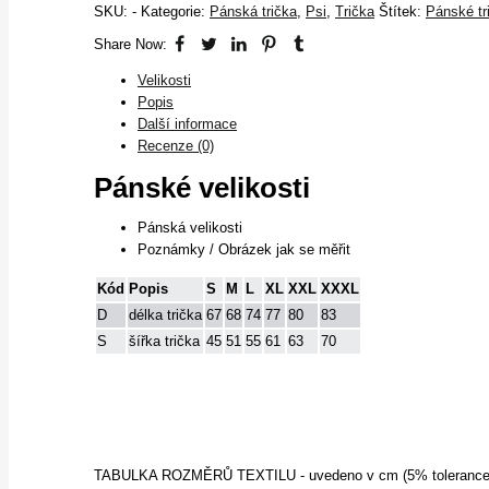
SKU:
-
Kategorie:
Pánská trička
,
Psi
,
Trička
Štítek:
Pánské tr
Share Now:
Velikosti
Popis
Další informace
Recenze (0)
Pánské velikosti
Pánská velikosti
Poznámky / Obrázek jak se měřit
Kód
Popis
S
M
L
XL
XXL
XXXL
D
délka trička
67
68
74
77
80
83
S
šířka trička
45
51
55
61
63
70
TABULKA ROZMĚRŮ TEXTILU - uvedeno v cm (5% tolerance 