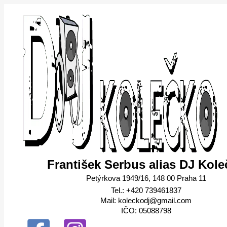
Přeskočit
Pánské
na
tričko
obsah
I
´m
not
single
množství
František Serbus alias DJ Kole
Petýrkova 1949/16, 148 00 Praha 11
Tel.: +420 739461837
Mail: koleckodj@gmail.com
IČO: 05088798