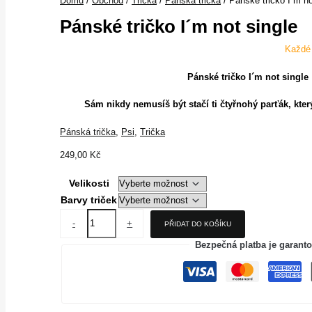
Domů
/
Obchod
/
Trička
/
Pánská trička
/ Pánské tričko I´m no
Pánské tričko I´m not single
Každé t
Pánské tričko I´m not single
Sám nikdy nemusíš být stačí ti čtyřnohý parťák, kter
Pánská trička
,
Psi
,
Trička
249,00
Kč
Velikosti
Barvy triček
-
+
PŘIDAT DO KOŠÍKU
Bezpečná platba je garant