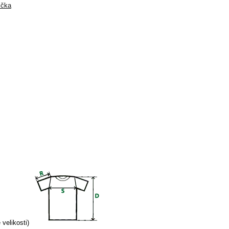
ička
velikosti)