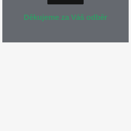
Děkujeme za Váš odběr
Soubory cookie používáme k personalizaci obsahu a reklam,
poskytování funkcí sociálních médií a analýze naší návštěvnosti.
Informace o vašem používání našich stránek také sdílíme s našimi
partnery v oblasti sociálních médií, reklamy a analýzy.
View more
Cookies settings
Accept
Decline
Zásady ochrany osobních údajů a souborů cookie
Privacy & Cookies policy
Cookies list
Cookie name
Active
__wpdm_client
Kdo jsme