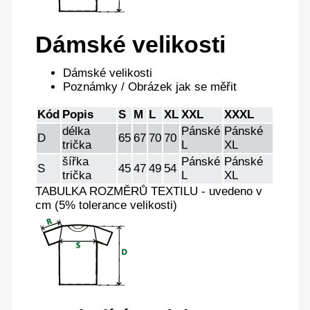
Dámské velikosti
Dámské velikosti
Poznámky / Obrázek jak se měřit
Kód
Popis
S
M
L
XL
XXL
XXXL
délka
Pánské
Pánské
D
65
67
70
70
trička
L
XL
šířka
Pánské
Pánské
S
45
47
49
54
trička
L
XL
TABULKA ROZMĚRŮ TEXTILU - uvedeno v
cm (5% tolerance velikosti)