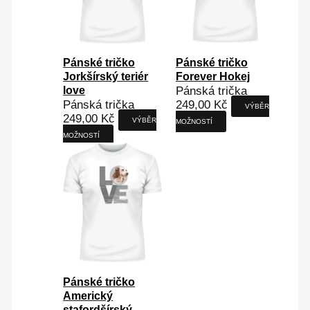
lze
lze
vybrat
vybrat
na
na
stránce
stránce
Pánské tričko
Pánské tričko
produktu
produktu
Forever Hokej
Jorkšírský teriér
Pánská trička
love
249,00
Kč
Pánská trička
VÝBĚR
249,00
Kč
VÝBĚR
MOŽNOSTÍ
MOŽNOSTÍ
Tento
produkt
má
více
variant.
Možnosti
lze
vybrat
na
stránce
Pánské tričko
produktu
Americký
stafordšírský