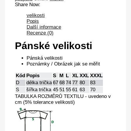
Share Now:
velikosti
Popis
Další informace
Recenze (0)
Pánské velikosti
Pánská velikosti
Poznámky / Obrázek jak se měřit
Kód
Popis
S
M
L
XL
XXL
XXXL
D
délka trička
67
68
74
77
80
83
S
šířka trička
45
51
55
61
63
70
TABULKA ROZMĚRŮ TEXTILU - uvedeno v
cm (5% tolerance velikosti)