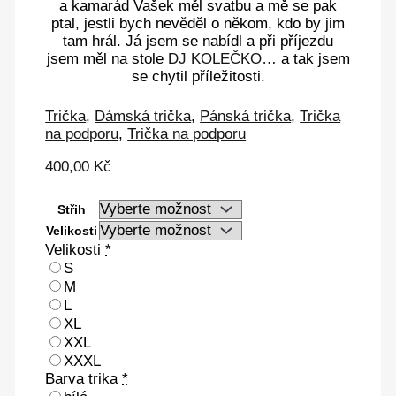
a kamarád Vašek měl svatbu a mě se pak
ptal, jestli bych nevěděl o někom, kdo by jim
tam hrál. Já jsem se nabídl a při příjezdu
jsem měl na stole
DJ KOLEČKO…
a tak jsem
se chytil příležitosti.
Trička
,
Dámská trička
,
Pánská trička
,
Trička
na podporu
,
Trička na podporu
400,00
Kč
Střih
Velikosti
Velikosti
*
S
M
L
XL
XXL
XXXL
Barva trika
*