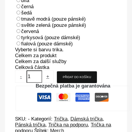
bílá
černá
šedá
tmavě modrá (pouze pánské)
světle zelená (pouze pánské)
červená
tyrkysová (pouze dámské)
fialová (pouze dámské)
Vyberte si barvu trika.
Celkem za produkt
Celkem za další služby
Celková částka
-
+
PŘIDAT DO KOŠÍKU
Bezpečná platba je garantována
SKU:
-
Kategorií:
Trička
,
Dámská trička
,
Pánská trička
,
Trička na podporu
,
Trička na
podporu
Štítek:
Merch