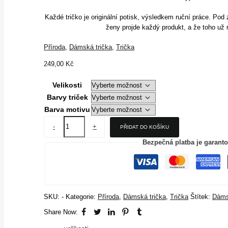
Každé tričko je originální potisk, výsledkem ruční práce. P
ženy projde každý produkt, a že toho už
Příroda
,
Dámská trička
,
Trička
249,00
Kč
Velikosti
Barvy triček
Barva motivu
-
+
PŘIDAT DO KOŠÍKU
Bezpečná platba je garant
SKU:
-
Kategorie:
Příroda
,
Dámská trička
,
Trička
Štítek:
Dáms
Share Now: