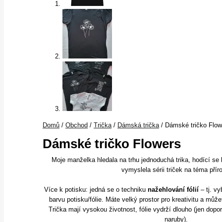
Domů
/
Obchod
/
Trička
/
Dámská trička
/ Dámské tričko Flow
Dámské tričko Flowers
Moje manželka hledala na trhu jednoduchá trika, hodící se k
vymyslela sérii triček na téma přír
Více k potisku: jedná se o techniku
nažehlování fólií
– tj. vy
barvu potisku/fólie. Máte velký prostor pro kreativitu a může
Trička mají vysokou životnost, fólie vydrží dlouho (jen dop
naruby).