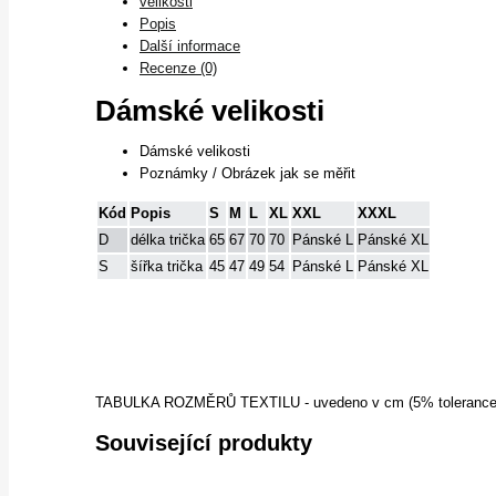
velikosti
Popis
Další informace
Recenze (0)
Dámské velikosti
Dámské velikosti
Poznámky / Obrázek jak se měřit
Kód
Popis
S
M
L
XL
XXL
XXXL
D
délka trička
65
67
70
70
Pánské L
Pánské XL
S
šířka trička
45
47
49
54
Pánské L
Pánské XL
TABULKA ROZMĚRŮ TEXTILU - uvedeno v cm (5% tolerance 
Související produkty