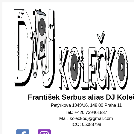
Přeskočit
Dámské
na
tričko
obsah
Flowers
množství
František Serbus alias DJ Kole
Petýrkova 1949/16, 148 00 Praha 11
Tel.: +420 739461837
Mail: koleckodj@gmail.com
IČO: 05088798