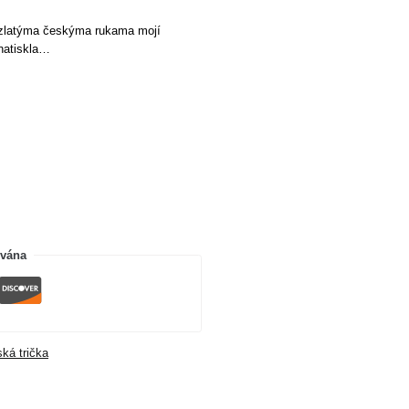
od zlatýma českýma rukama mojí
 natiskla…
ována
ká trička