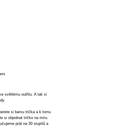
ers
e světlému outfitu. A tak si
ody.
berete si barvu trička a k tomu
te si objednat tričko na míru.
oručujeme prát na 30 stupňů a