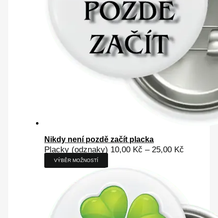
Nikdy není pozdě začít placka
Placky (odznaky)
10,00
Kč
–
25,00
Kč
VÝBĚR MOŽNOSTÍ