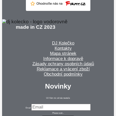
made in CZ 2023
DJ Kolečko
Kontakty
Mapa stránek
Informace k dopravě
Zásady ochrany osobních údajů
Reklamace a vrácení zboží
Obchodní podmínky
Novinky
Už Vám nic od nás neuteče
Email
Please wait...