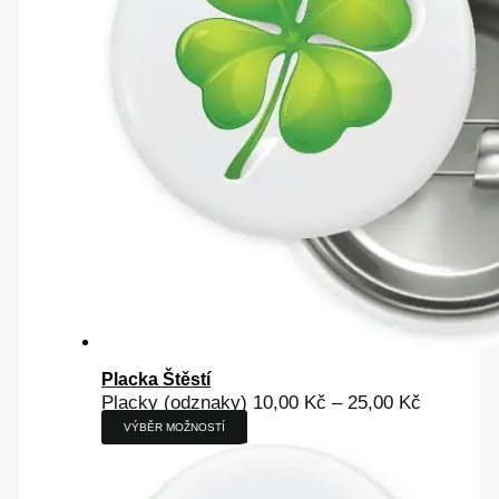
Placka Štěstí
Placky (odznaky)
10,00
Kč
–
25,00
Kč
VÝBĚR MOŽNOSTÍ