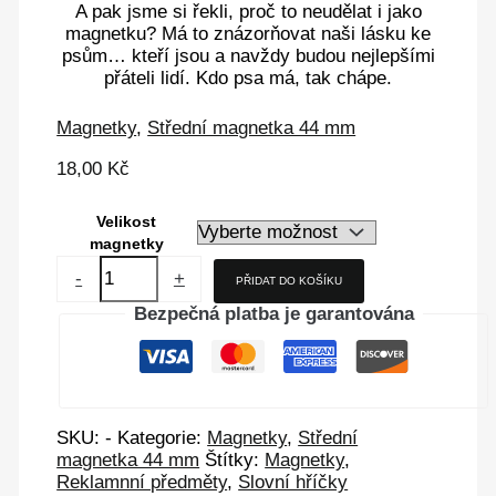
A pak jsme si řekli, proč to neudělat i jako
magnetku? Má to znázorňovat naši lásku ke
psům… kteří jsou a navždy budou nejlepšími
přáteli lidí. Kdo psa má, tak chápe.
Magnetky
,
Střední magnetka 44 mm
18,00
Kč
Velikost
magnetky
-
+
PŘIDAT DO KOŠÍKU
Bezpečná platba je garantována
SKU:
-
Kategorie:
Magnetky
,
Střední
magnetka 44 mm
Štítky:
Magnetky
,
Reklamnní předměty
,
Slovní hříčky