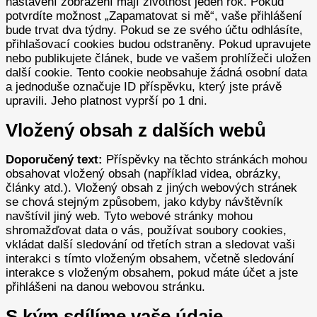
nastavení zobrazení mají životnost jeden rok. Pokud
potvrdíte možnost „Zapamatovat si mě“, vaše přihlášení
bude trvat dva týdny. Pokud se ze svého účtu odhlásíte,
přihlašovací cookies budou odstraněny.
Pokud upravujete
nebo publikujete článek, bude ve vašem prohlížeči uložen
další cookie. Tento cookie neobsahuje žádná osobní data
a jednoduše označuje ID příspěvku, který jste právě
upravili. Jeho platnost vyprší po 1 dni.
Vložený obsah z dalších webů
Doporučený text:
Příspěvky na těchto stránkách mohou
obsahovat vložený obsah (například videa, obrázky,
články atd.). Vložený obsah z jiných webových stránek
se chová stejným způsobem, jako kdyby návštěvník
navštívil jiný web.
Tyto webové stránky mohou
shromažďovat data o vás, používat soubory cookies,
vkládat další sledování od třetích stran a sledovat vaši
interakci s tímto vloženým obsahem, včetně sledování
interakce s vloženým obsahem, pokud máte účet a jste
přihlášeni na danou webovou stránku.
S kým sdílíme vaše údaje