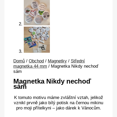
Domů
/
Obchod
/
Magnetky
/
Střední
magnetka 44 mm
/ Magnetka Nikdy nechoď
sám
Magnetka Nikdy nechoď
sám
K tomuto motivu máme zvláštní vztah, jelikož
vznikl prvně jako bílý potisk na černou mikinu
pro moji přítelkyni – jako dárek k Vánocům.