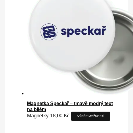
Magnetka Speckař – tmavě modrý text
na bílém
Magnetky
18,00
Kč
VÝBĚR MOŽNOSTÍ