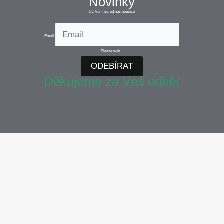
Novinky
Už Vám nic od nás neuteče
Email
Please wait...
ODEBÍRAT
Děkujeme za Váš odběr
Soubory cookie používáme k personalizaci obsahu a reklam,
poskytování funkcí sociálních médií a analýze naší návštěvnosti.
Informace o vašem používání našich stránek také sdílíme s našimi
partnery v oblasti sociálních médií, reklamy a analýzy.
View more
Cookies settings
Accept
Decline
Zásady ochrany osobních údajů a souborů cookie
Privacy & Cookies policy