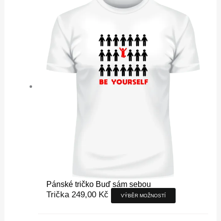
má
více
variant.
Možnosti
lze
vybrat
na
stránce
produktu
Pánské tričko Buď sám sebou
Trička
249,00
Kč
VÝBĚR MOŽNOSTÍ
Tento