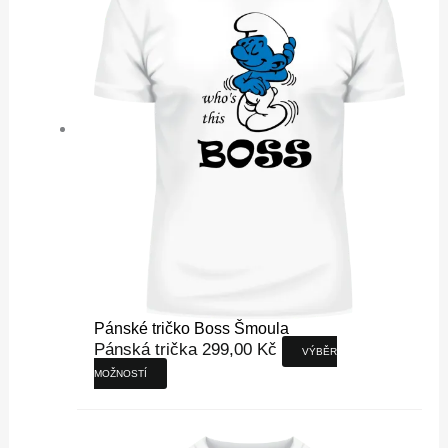
variant.
Možnosti
lze
vybrat
na
stránce
produktu
Pánské tričko Boss Šmoula
Pánská trička
299,00
Kč
VÝBĚR
MOŽNOSTÍ
Tento
produkt