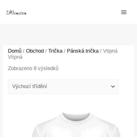
Přeskočit
na
obsah
Domů
/
Obchod
/
Trička
/
Pánská trička
/ Vtipná
Vtipná
Zobrazeno 8 výsledků
Tento
produkt
má
více
variant.