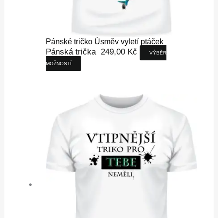
Pánské tričko Úsměv vyletí ptáček
Pánská trička
249,00
Kč
VÝBĚR
MOŽNOSTÍ
Tento
produkt
má
více
variant.
Možnosti
lze
vybrat
na
stránce
produktu