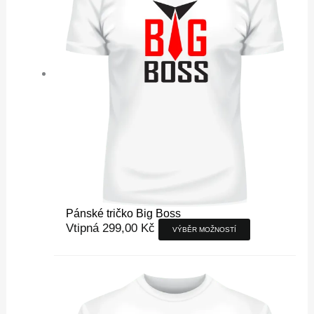
Možnosti
lze
vybrat
na
stránce
produktu
Pánské tričko Big Boss
Vtipná
299,00
Kč
VÝBĚR MOŽNOSTÍ
Tento
produkt
má
více