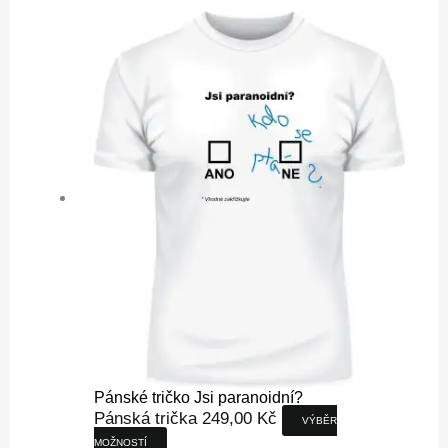
produkt
má
více
variant.
Možnosti
lze
vybrat
na
stránce
produktu
Pánské tričko Jsi paranoidní?
Pánská trička
249,00
Kč
VÝBĚR
MOŽNOSTÍ