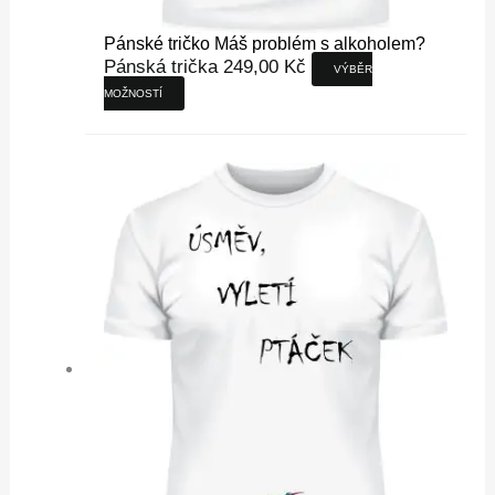
Pánské tričko Máš problém s alkoholem?
Pánská trička
249,00
Kč
VÝBĚR
MOŽNOSTÍ
Tento
produkt
má
více
variant.
Možnosti
lze
vybrat
na
stránce
produktu