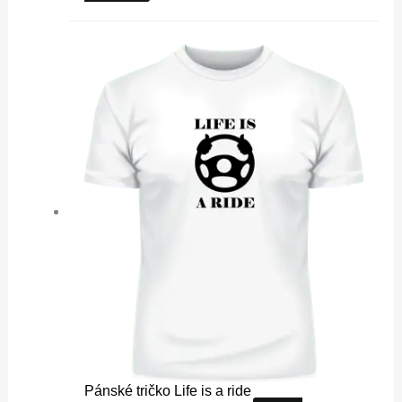
Tento
produkt
má
více
variant.
Možnosti
lze
vybrat
na
stránce
produktu
Pánské tričko Life is a ride