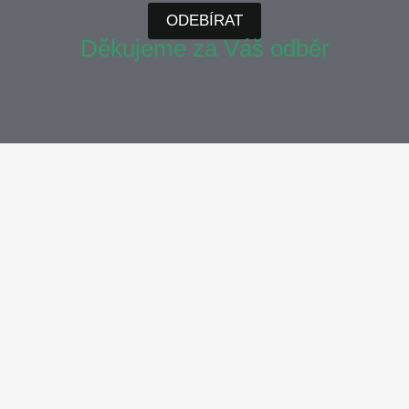
ODEBÍRAT
Děkujeme za Váš odběr
Soubory cookie používáme k personalizaci obsahu a reklam,
poskytování funkcí sociálních médií a analýze naší návštěvnosti.
Informace o vašem používání našich stránek také sdílíme s našimi
partnery v oblasti sociálních médií, reklamy a analýzy.
View more
Cookies settings
Accept
Decline
Zásady ochrany osobních údajů a souborů cookie
Privacy & Cookies policy
Cookies list
Cookie name
Active
__wpdm_client