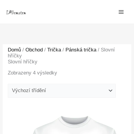
Přeskočit
na
obsah
Domů
/
Obchod
/
Trička
/
Pánská trička
/ Slovní
hříčky
Slovní hříčky
Zobrazeny 4 výsledky
Tento
produkt
má
více