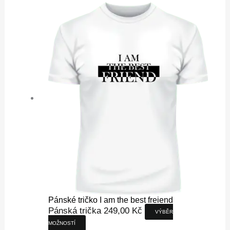
produkt
má
více
variant.
Možnosti
lze
vybrat
na
stránce
produktu
Pánské tričko I am the best freiend
Pánská trička
249,00
Kč
VÝBĚR
MOŽNOSTÍ