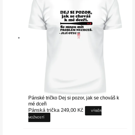
variant.
Možnosti
lze
vybrat
na
stránce
produktu
Pánské tričko Dej si pozor, jak se chováš k
mé dceři
Pánská trička
249,00
Kč
VÝBĚR
MOŽNOSTÍ
Tento